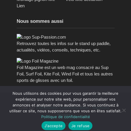
Lien
Nous sommes aussi
Retrouvez toutes les infos sur le stand up paddle,
actualités, vidéos, conseils, techniques, etc.
Foil Magazine est un web mag consacré au Sup
Foil, Surf Foil, Kite Foil, Wind Foil et tous les autres
sports de glisses avec un foil.
Nous utilisons des cookies pour vous garantir la meilleure
expérience sur notre site web, pour personnaliser vos
Copyright © 2011 - 2023, tous droits réservés.
annonces et analyser notre audiance. Si vous continuez à
Créé par
Extremotion Communication
-
Mentions
utiliser ce site, nous supposerons que vous en êtes satisfait.
légales
Politique de confidentialité
J'accepte
Je refuse