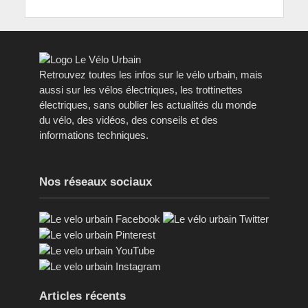
Retrouvez toutes les infos sur le vélo urbain, mais
aussi sur les vélos électriques, les trottinettes
électriques, sans oublier les actualités du monde
du vélo, des vidéos, des conseils et des
informations techniques.
Nos réseaux sociaux
Articles récents