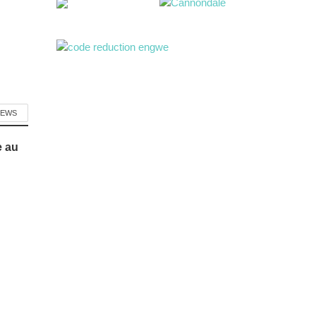
NEWS
e au