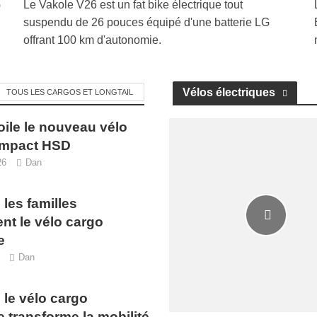
Le Vakole V26 est un fat bike électrique tout
0
suspendu de 26 pouces équipé d'une batterie LG
offrant 100 km d'autonomie.
Vélos électriques
TOUS LES CARGOS ET LONGTAIL
oile le nouveau vélo
ompact HSD
26
Dan
les familles
nt le vélo cargo
e
Dan
 le vélo cargo
e transforme la mobilité