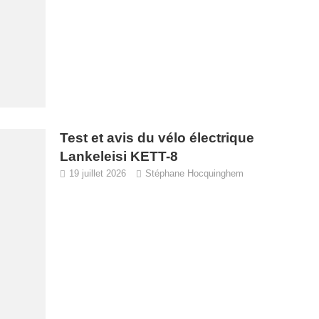
Test et avis du vélo électrique
Lankeleisi KETT-8
19 juillet 2026
Stéphane Hocquinghem