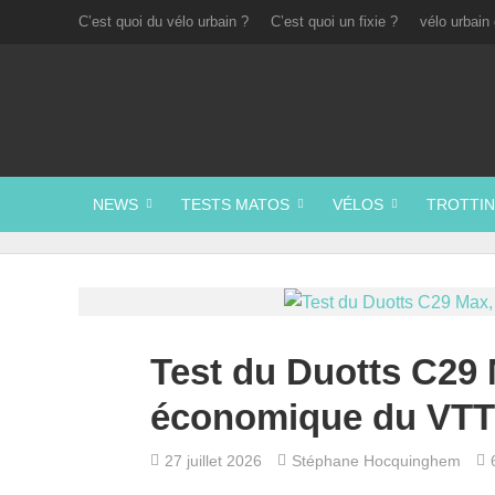
C’est quoi du vélo urbain ?
C’est quoi un fixie ?
vélo urbain 
NEWS
TESTS MATOS
VÉLOS
TROTTIN
Test du Duotts C29 M
économique du VTT 
27 juillet 2026
Stéphane Hocquinghem