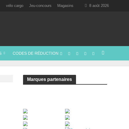
l
vélo cargo
Jeu-concours
Magasins
8 août 2026
S
CODES DE RÉDUCTION
Marques partenaires