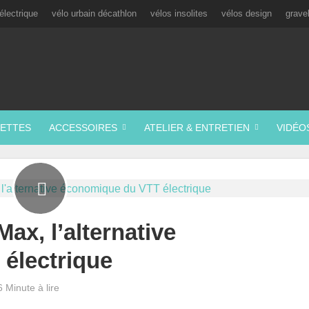
électrique
vélo urbain décathlon
vélos insolites
vélos design
grave
ETTES
ACCESSOIRES
ATELIER & ENTRETIEN
VIDÉO
ax, l’alternative
électrique
6 Minute à lire