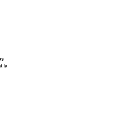
os
t la