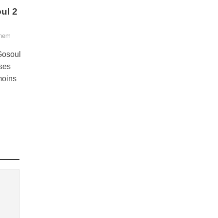
ul 2
ghem
 Gosoul
ses
moins