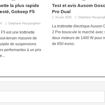
nette la plus rapide
Test et avis Ausom Goso
 testé, Gokeep F5
Pro Dual
16 juin 2026
Stéphane Hocquin
26
Stéphane Hocquinghem
La trottinette électrique Ausom
2 Pro bouscule le marché avec 
F5 est une trottinette
deux moteurs de 1400 W pour 
tout-terrain massive de
de 650 euros.
uipée de suspensions
es performantes à un prix
e...