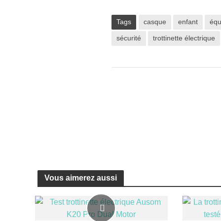
Tags
casque
enfant
équ
sécurité
trottinette électrique
Vous aimerez aussi