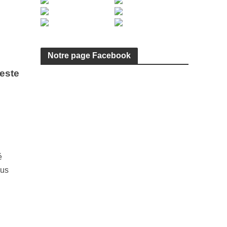
Notre page Facebook
reste
é
lus