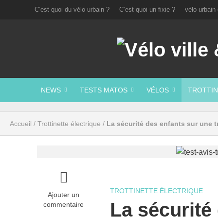
C’est quoi du vélo urbain ?
C’est quoi un fixie ?
vélo urbain 
NEWS
TESTS MATOS
VÉLOS
TROTTIN
Accueil
/
Trottinette électrique
/
La sécurité des enfants sur une tr
TROTTINETTE ÉLECTRIQUE
Ajouter un
La sécurité
commentaire