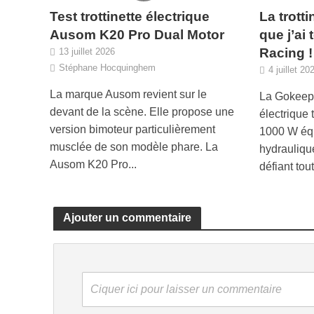
Test trottinette électrique
La trotti
Ausom K20 Pro Dual Motor
que j’ai
Racing !
13 juillet 2026
Stéphane Hocquinghem
4 juillet 20
La marque Ausom revient sur le
La Gokeep 
devant de la scène. Elle propose une
électrique 
version bimoteur particulièrement
1000 W éq
musclée de son modèle phare. La
hydrauliqu
Ausom K20 Pro...
défiant tout
Ajouter un commentaire
Ciquer ici pour laisser un commentaire