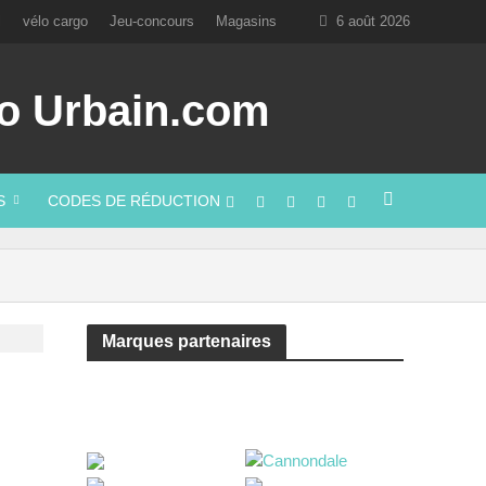
l
vélo cargo
Jeu-concours
Magasins
6 août 2026
S
CODES DE RÉDUCTION
Marques partenaires