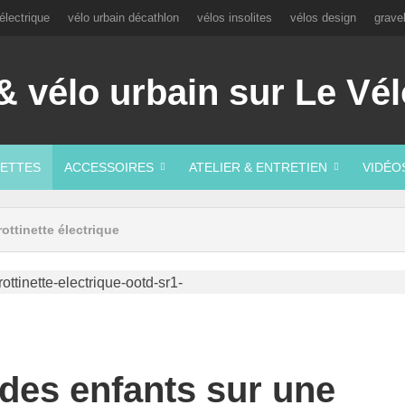
électrique
vélo urbain décathlon
vélos insolites
vélos design
grave
ETTES
ACCESSOIRES
ATELIER & ENTRETIEN
VIDÉO
ottinette électrique
 des enfants sur une