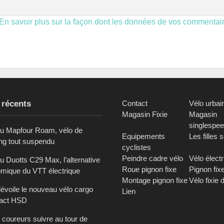
En savoir plus sur la façon dont les données de vos commentai
 récents
Contact
Vélo urbai
Magasin Fixie
Magasin
singlespe
du Mapfour Roam, vélo de
Equipements
Les filles 
ing tout suspendu
cyclistes
Peindre cadre vélo
Vélo élect
u Duotts C29 Max, l’alternative
Roue pignon fixe
Pignon fix
mique du VTT électrique
Montage pignon fixe
Vélo fixie 
dévoile le nouveau vélo cargo
Lien
act HSD
 coureurs suivre au tour de