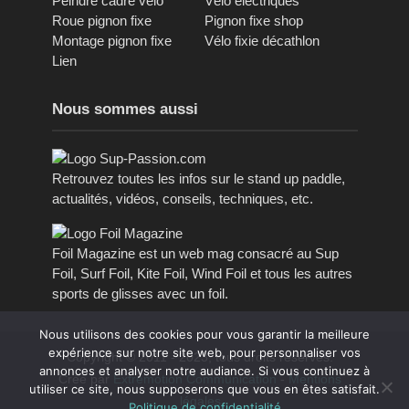
Peindre cadre vélo
Vélo électriques
Roue pignon fixe
Pignon fixe shop
Montage pignon fixe
Vélo fixie décathlon
Lien
Nous sommes aussi
Retrouvez toutes les infos sur le stand up paddle,
actualités, vidéos, conseils, techniques, etc.
Foil Magazine est un web mag consacré au Sup
Foil, Surf Foil, Kite Foil, Wind Foil et tous les autres
sports de glisses avec un foil.
Nous utilisons des cookies pour vous garantir la meilleure
expérience sur notre site web, pour personnaliser vos
Copyright © 2011 - 2023, tous droits réservés.
annonces et analyser notre audiance. Si vous continuez à
Créé par
Extremotion Communication
-
Mentions
utiliser ce site, nous supposerons que vous en êtes satisfait.
légales
Politique de confidentialité