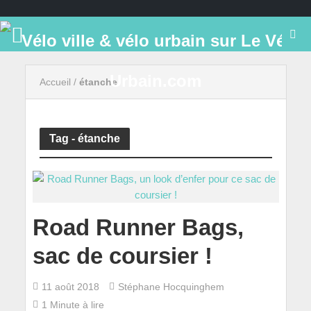
Accueil
/
étanche
Tag - étanche
Road Runner Bags,
sac de coursier !
11 août 2018
Stéphane Hocquinghem
1 Minute à lire