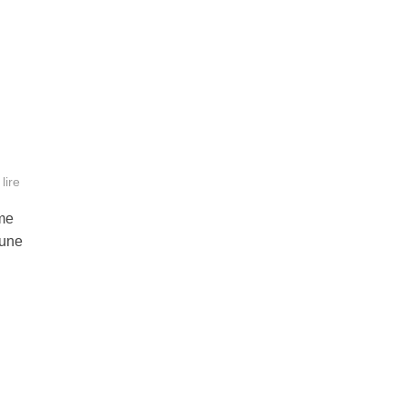
lire
me
 une