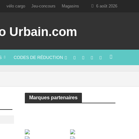
l
vélo cargo
Jeu-concours
Magasins
6 août 2026
S
CODES DE RÉDUCTION
Marques partenaires