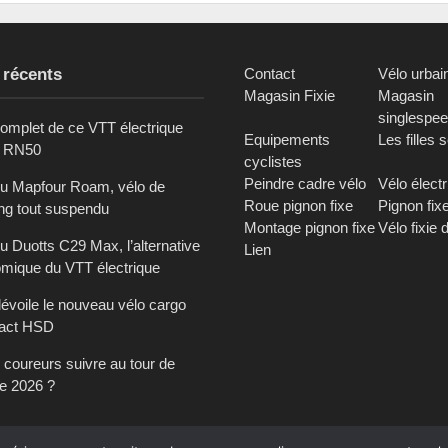
 récents
Contact
Vélo urbai
Magasin Fixie
Magasin
singlespe
complet de ce VTT électrique
Equipements
Les filles 
c RN50
cyclistes
Peindre cadre vélo
Vélo élect
du Mapfour Roam, vélo de
Roue pignon fixe
Pignon fix
ing tout suspendu
Montage pignon fixe
Vélo fixie 
u Duotts C29 Max, l’alternative
Lien
mique du VTT électrique
dévoile le nouveau vélo cargo
act HSD
 coureurs suivre au tour de
e 2026 ?