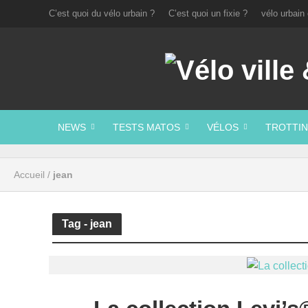
C’est quoi du vélo urbain ?
C’est quoi un fixie ?
vélo urbain 
NEWS
TESTS MATOS
VÉLOS
TROTTIN
Accueil
/
jean
Tag - jean