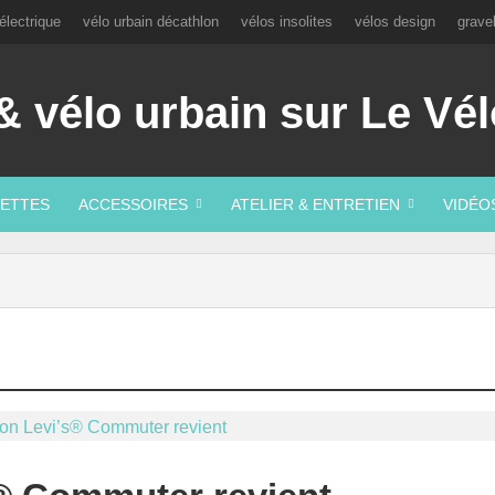
électrique
vélo urbain décathlon
vélos insolites
vélos design
grave
ETTES
ACCESSOIRES
ATELIER & ENTRETIEN
VIDÉO