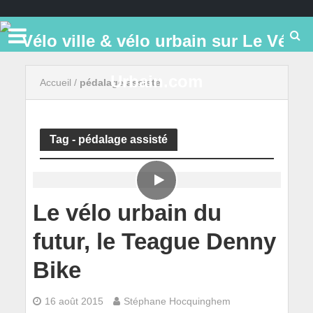
Accueil
/
pédalage assisté
Tag - pédalage assisté
Le vélo urbain du
futur, le Teague Denny
Bike
16 août 2015
Stéphane Hocquinghem