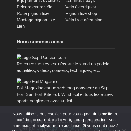
Equipements cyclistes
Les filles sexys
Peindre cadre vélo
Vélo électriques
Roue pignon fixe
Pignon fixe shop
Montage pignon fixe
Vélo fixie décathlon
Lien
Nous sommes aussi
Retrouvez toutes les infos sur le stand up paddle,
actualités, vidéos, conseils, techniques, etc.
Foil Magazine est un web mag consacré au Sup
Foil, Surf Foil, Kite Foil, Wind Foil et tous les autres
sports de glisses avec un foil.
Nous utilisons des cookies pour vous garantir la meilleure
expérience sur notre site web, pour personnaliser vos
Copyright © 2011 - 2023, tous droits réservés.
annonces et analyser notre audiance. Si vous continuez à
Créé par
Extremotion Communication
-
Mentions