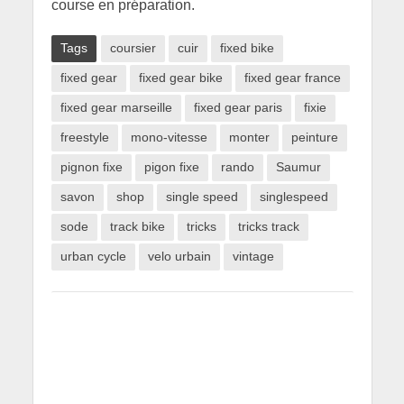
course en préparation.
Tags
coursier
cuir
fixed bike
fixed gear
fixed gear bike
fixed gear france
fixed gear marseille
fixed gear paris
fixie
freestyle
mono-vitesse
monter
peinture
pignon fixe
pigon fixe
rando
Saumur
savon
shop
single speed
singlespeed
sode
track bike
tricks
tricks track
urban cycle
velo urbain
vintage