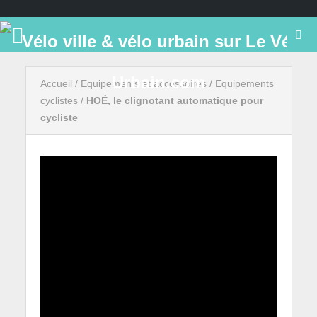
Accueil
/
Equipements et accessoires
/
Equipements
cyclistes
/
HOÉ, le clignotant automatique pour
cycliste