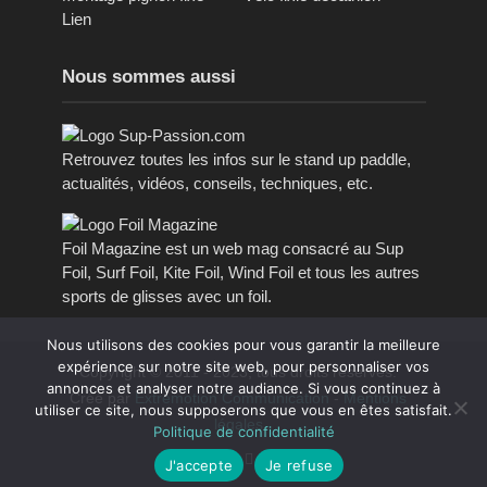
Lien
Nous sommes aussi
Retrouvez toutes les infos sur le stand up paddle,
actualités, vidéos, conseils, techniques, etc.
Foil Magazine est un web mag consacré au Sup
Foil, Surf Foil, Kite Foil, Wind Foil et tous les autres
sports de glisses avec un foil.
Nous utilisons des cookies pour vous garantir la meilleure
expérience sur notre site web, pour personnaliser vos
Copyright © 2011 - 2023, tous droits réservés.
annonces et analyser notre audiance. Si vous continuez à
Créé par
Extremotion Communication
-
Mentions
utiliser ce site, nous supposerons que vous en êtes satisfait.
légales
Politique de confidentialité
J'accepte
Je refuse