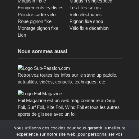
Magasin Fixie
Magasin singlespeed
Equipements cyclistes
Les filles sexys
Peindre cadre vélo
Vélo électriques
Roue pignon fixe
Pignon fixe shop
Montage pignon fixe
Vélo fixie décathlon
Lien
Nous sommes aussi
Retrouvez toutes les infos sur le stand up paddle,
actualités, vidéos, conseils, techniques, etc.
Foil Magazine est un web mag consacré au Sup
Foil, Surf Foil, Kite Foil, Wind Foil et tous les autres
sports de glisses avec un foil.
Nous utilisons des cookies pour vous garantir la meilleure
expérience sur notre site web, pour personnaliser vos
Copyright © 2011 - 2023, tous droits réservés.