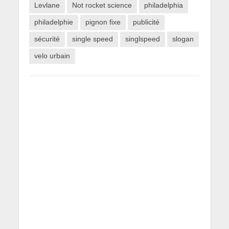
Levlane
Not rocket science
philadelphia
philadelphie
pignon fixe
publicité
sécurité
single speed
singlspeed
slogan
velo urbain