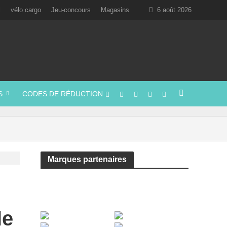
l
vélo cargo
Jeu-concours
Magasins
6 août 2026
S
CODES DE RÉDUCTION
Marques partenaires
le