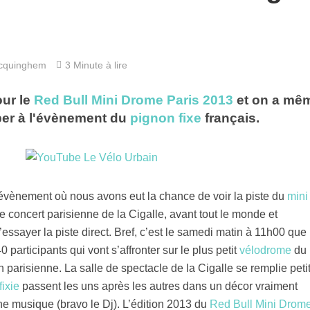
cquinghem
3 Minute à lire
our le
Red Bull Mini Drome Paris 2013
et on a mê
iper à l'évènement du
pignon fixe
français.
’évènement où nous avons eut la chance de voir la piste du
mini
 concert parisienne de la Cigalle, avant tout le monde et
essayer la piste direct. Bref, c’est le samedi matin à 11h00 que 
articipants qui vont s’affronter sur le plus petit
vélodrome
du
parisienne. La salle de spectacle de la Cigalle se remplie petit
fixie
passent les uns après les autres dans un décor vraiment
ne musique (bravo le Dj). L’édition 2013 du
Red Bull Mini Drom