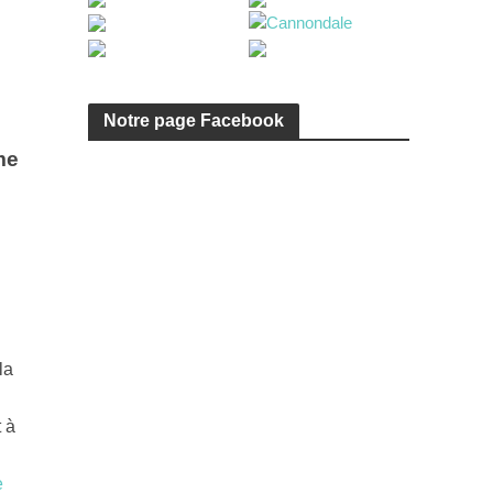
Notre page Facebook
me
la
 à
e