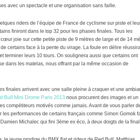
s avec un spectacle et une organisation sans faille.
elques riders de l’équipe de France de cyclisme sur piste et leu
ins finiront dans le top 32 pour les phases finales. Tous les
cœur joie sur cette petite piste de 9 mètres de large et de 14 mè
e certains face à la pente du virage. La foule en délire réussira
 et terminer leurs 10 tours. On soulignera aussi que certains ont
se dans les matelas, nous offrant par la même occasion de
s finales arrivent avec une salle pleine à craquer et une ambi
d Bull Mini Drome Paris 2013
nous procurent des images et un
es compétiteurs motivés comme jamais. Avant de vous parler d
gner les performances de certains français comme Simon Gomok f
i Damien Michalec qui fini 3ème ex éco, à deux doigts de la final
e, le jeune prodige du BMX flat et rideur de Red Bull, Matthias