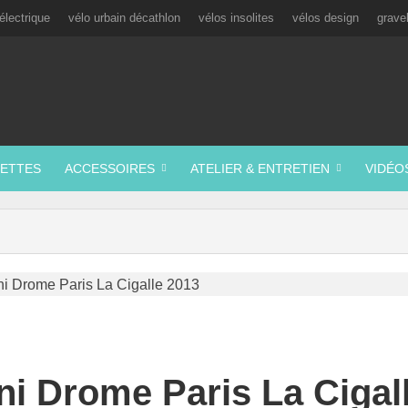
électrique
vélo urbain décathlon
vélos insolites
vélos design
grave
ETTES
ACCESSOIRES
ATELIER & ENTRETIEN
VIDÉO
ni Drome Paris La Cigal