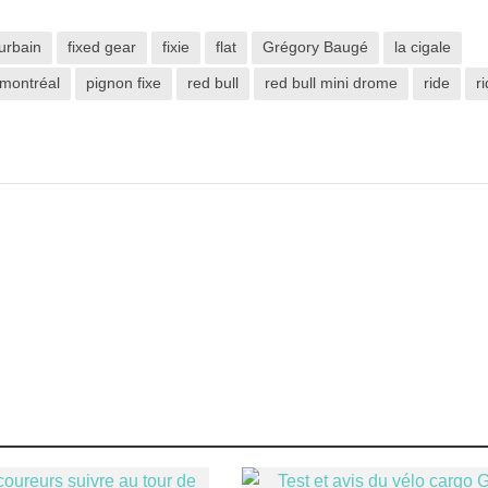
urbain
fixed gear
fixie
flat
Grégory Baugé
la cigale
montréal
pignon fixe
red bull
red bull mini drome
ride
r