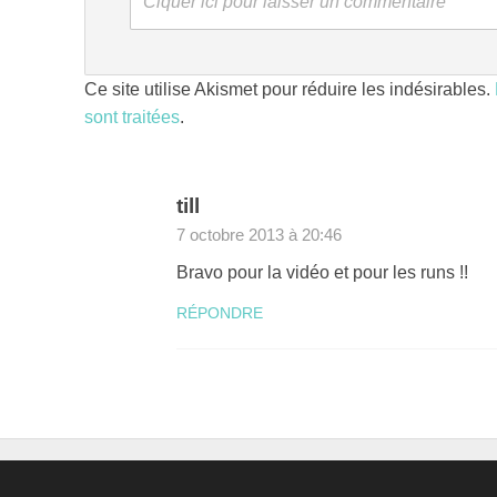
Ciquer ici pour laisser un commentaire
Ce site utilise Akismet pour réduire les indésirables.
sont traitées
.
till
7 octobre 2013 à 20:46
Bravo pour la vidéo et pour les runs !!
RÉPONDRE