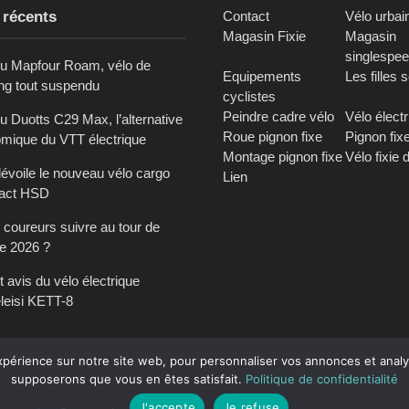
 récents
Contact
Vélo urbai
Magasin Fixie
Magasin
singlespe
du Mapfour Roam, vélo de
Equipements
Les filles 
ing tout suspendu
cyclistes
Peindre cadre vélo
Vélo élect
u Duotts C29 Max, l’alternative
Roue pignon fixe
Pignon fix
mique du VTT électrique
Montage pignon fixe
Vélo fixie 
dévoile le nouveau vélo cargo
Lien
act HSD
 coureurs suivre au tour de
e 2026 ?
t avis du vélo électrique
leisi KETT-8
xpérience sur notre site web, pour personnaliser vos annonces et analys
supposerons que vous en êtes satisfait.
Politique de confidentialité
J'accepte
Je refuse