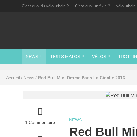
C’est quoi du vélo urbain ?
C’est quoi un fixie ?
vélo urbain 
NEWS
TESTS MATOS
VÉLOS
TROTTIN
Accueil
/
News
/
Red Bull Mini Drome Paris La Cigalle 2013
NEWS
1 Commentaire
Red Bull Mi