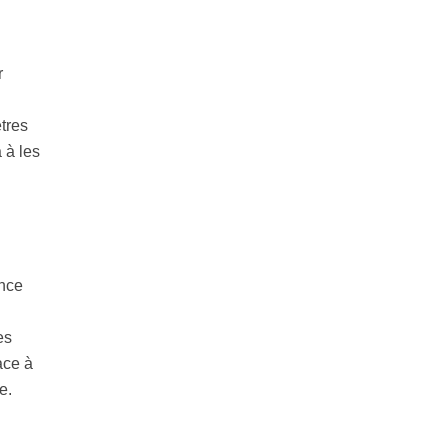
r
tres
 à les
ance
es
ace à
e.