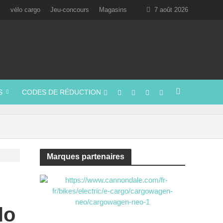
l
vélo cargo
Jeu-concours
Magasins
7 août 2026
S
CODES DE RÉDUCTION
Marques partenaires
lo