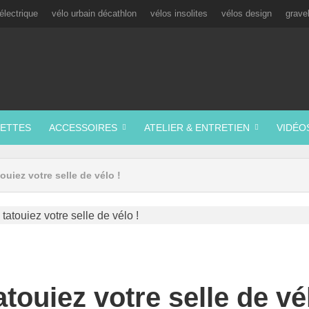
électrique
vélo urbain décathlon
vélos insolites
vélos design
grave
ETTES
ACCESSOIRES
ATELIER & ENTRETIEN
VIDÉO
touiez votre selle de vélo !
atouiez votre selle de vé