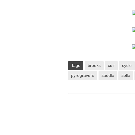
Tags
brooks
cuir
cycle
pyrogravure
saddle
selle