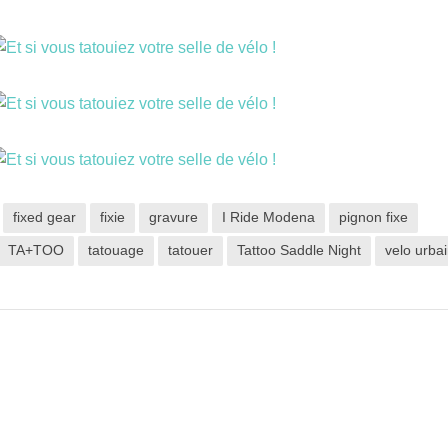
fixed gear
fixie
gravure
I Ride Modena
pignon fixe
TA+TOO
tatouage
tatouer
Tattoo Saddle Night
velo urba