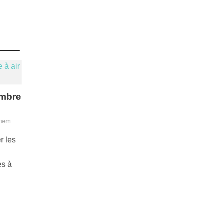
ambre
ghem
r les
es à