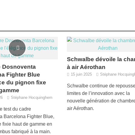
Schwalbe dévoile la ch
e Dosnoventa
à air Aérothan
a Fighter Blue
15 juin 2025
Stéphane Hocquin
ce du pignon fixe
Schwalbe continue de repousse
 gamme
limites de l’innovation avec la
26
Stéphane Hocquinghem
nouvelle génération de chambr
air Aérothan.
e test du cadre
 Barcelona Fighter Blue,
re fixie haut de gamme en
mbus fabriqué à la main.