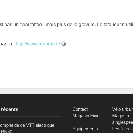
t pas un “vrai tattoo”, mais plus de la gravure. Le tatoueur n’util
ar ici :
http://www.renarde.fr/
😉
 récents
Contact
Vélo urbai
Magasin Fixie
Magasin
singlespe
complet de ce VTT électrique
Equipements
Les filles 
c RN50