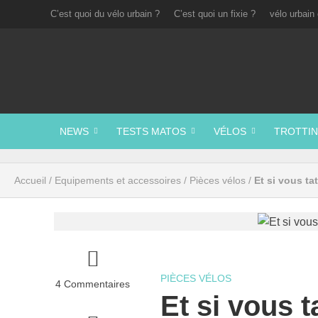
C’est quoi du vélo urbain ?
C’est quoi un fixie ?
vélo urbain 
NEWS
TESTS MATOS
VÉLOS
TROTTIN
Accueil
/
Equipements et accessoires
/
Pièces vélos
/
Et si vous ta
PIÈCES VÉLOS
4 Commentaires
Et si vous t