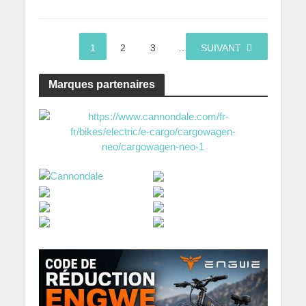
1
2
3
…
SUIVANT
44
Marques partenaires