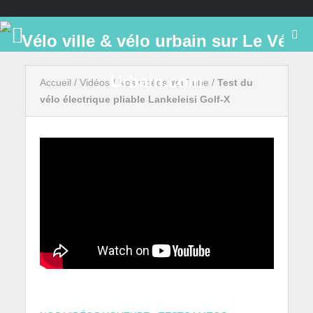
Accueil
/
Vidéos
/
Nos vidéos YouTube
/
Test du
vélo électrique pliable Lankeleisi Golf-X