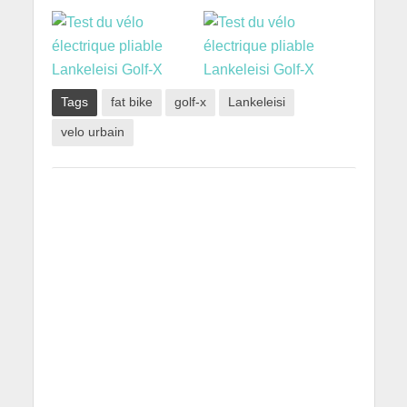
Tags
fat bike
golf-x
Lankeleisi
velo urbain