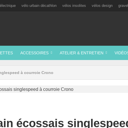
électrique
vélo urbain décathlon
vélos insolites
vélos design
grave
ETTES
ACCESSOIRES
ATELIER & ENTRETIEN
VIDÉO
inglespeed à courroie Crono
ain écossais singlespee