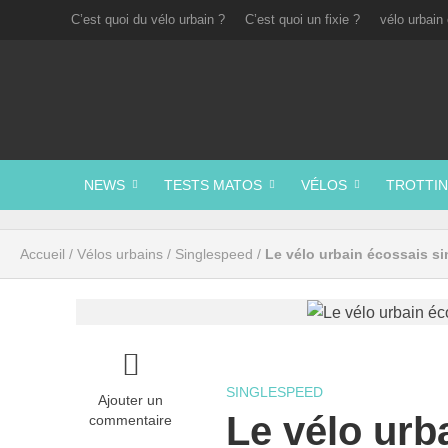
C’est quoi du vélo urbain ?
C’est quoi un fixie ?
vélo urbain 
NEWS
TESTS MATOS
VÉLOS
TROTTIN
Accueil
/
Vélos urbains
/
Singlespeed
/
Le vélo urbain écossais s
SINGLESPEED
Ajouter un
Le vélo urb
commentaire