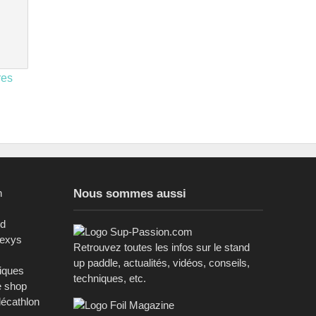
res
n
Nous sommes aussi
ed
sexys
Retrouvez toutes les infos sur le stand
up paddle, actualités, vidéos, conseils,
riques
techniques, etc.
e shop
décathlon