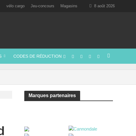
l
vélo cargo
Jeu-concours
Magasins
8 août 2026
S
CODES DE RÉDUCTION
Marques partenaires
d