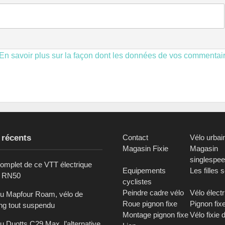
En savoir plus sur la façon dont les données de vos commentai
 récents
Contact
Vélo urbai
Magasin Fixie
Magasin
singlespe
complet de ce VTT électrique
Equipements
Les filles 
c RN50
cyclistes
Peindre cadre vélo
Vélo élect
du Mapfour Roam, vélo de
Roue pignon fixe
Pignon fix
ing tout suspendu
Montage pignon fixe
Vélo fixie 
u Duotts C29 Max, l’alternative