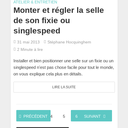
ATELIER & ENTRETIEN
Monter et régler la selle
de son fixie ou
singlespeed
31 mai 2013
Stéphane Hocquinghem
2 Minute à lire
Installer et bien positionner une selle sur un fixie ou un
singlespeed n'est pas chose facile pour tout le monde,
on vous explique cela plus en détails.
LIRE LA SUITE
PRÉCÉDENT
1
…
4
5
6
SUIVANT
7
8