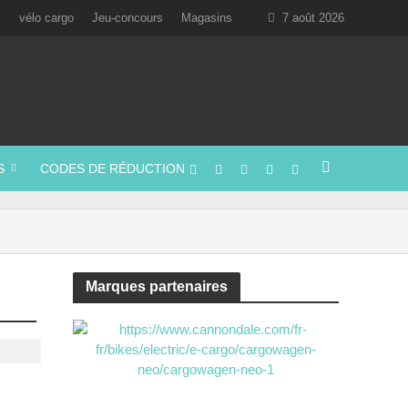
l
vélo cargo
Jeu-concours
Magasins
7 août 2026
S
CODES DE RÉDUCTION
Marques partenaires