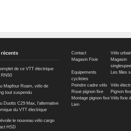
 récents
Contact
Vélo urbai
Magasin Fixie
Magasin
singlespe
complet de ce VTT électrique
Equipements
Les filles 
c RN50
cyclistes
Peindre cadre vélo
Vélo élect
du Mapfour Roam, vélo de
Roue pignon fixe
Pignon fix
ing tout suspendu
Montage pignon fixe
Vélo fixie 
u Duotts C29 Max, l’alternative
Lien
mique du VTT électrique
dévoile le nouveau vélo cargo
act HSD