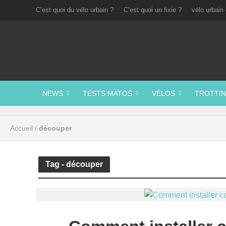
C’est quoi du vélo urbain ?
C’est quoi un fixie ?
vélo urbain 
NEWS
TESTS MATOS
VÉLOS
TROTTIN
Accueil
/
découper
Tag - découper