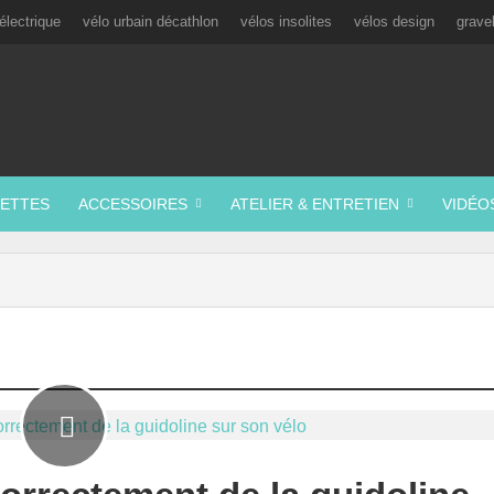
électrique
vélo urbain décathlon
vélos insolites
vélos design
grave
ETTES
ACCESSOIRES
ATELIER & ENTRETIEN
VIDÉO