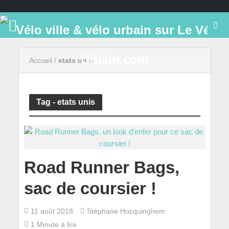
Accueil
/
etats unis
Tag - etats unis
Road Runner Bags,
sac de coursier !
11 août 2018
Stéphane Hocquinghem
1 Minute à lire