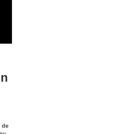
un
 de
 au