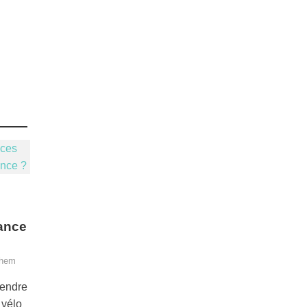
lance
ghem
rendre
 vélo