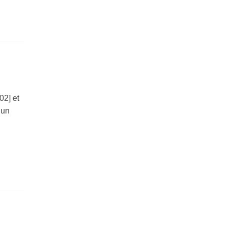
02] et
 un