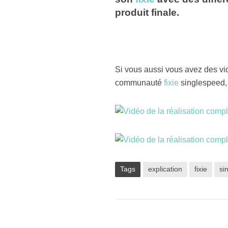
produit finale.
Si vous aussi vous avez des vid
communauté
fixie
singlespeed, 
Tags
explication
fixie
si