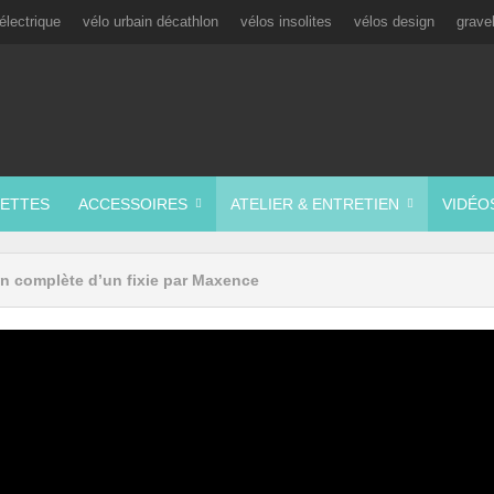
électrique
vélo urbain décathlon
vélos insolites
vélos design
grave
ETTES
ACCESSOIRES
ATELIER & ENTRETIEN
VIDÉO
ion complète d’un fixie par Maxence