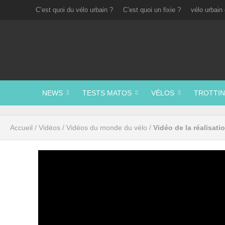
C’est quoi du vélo urbain ?
C’est quoi un fixie ?
vélo urbain 
NEWS
TESTS MATOS
VÉLOS
TROTTIN
Accueil
/
Vidéos
/
Vidéos du monde du vélo
/
Vidéo de la réalisat