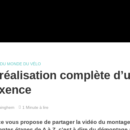
 DU MONDE DU VÉLO
 réalisation complète d’
axence
uinghem
1 Minute à lire
ce vous propose de partager la vidéo du montage
entes étapes de A à Z, c'est à dire du démontage