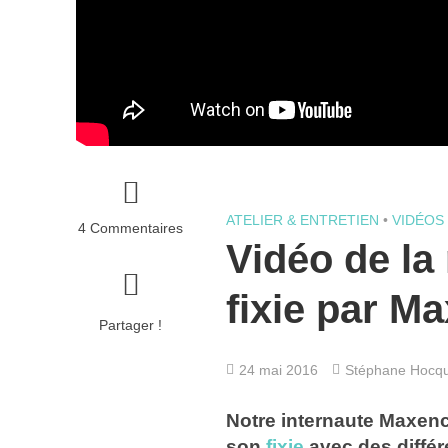
ATELIER & ENTRETIEN
•
VIDÉOS
4 Commentaires
Vidéo de la
fixie par M
Partager !
24 mai 2016
Stéphane Hocq
Notre internaute Maxen
son
fixie
avec des différ