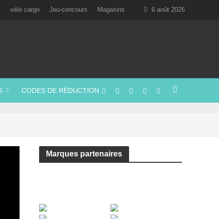
l
vélo cargo
Jeu-concours
Magasins
6 août 2026
S
CODES DE RÉDUCTION
Marques partenaires