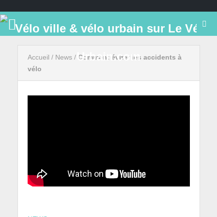
Accueil
/
News
/
Comment éviter les accidents à
vélo