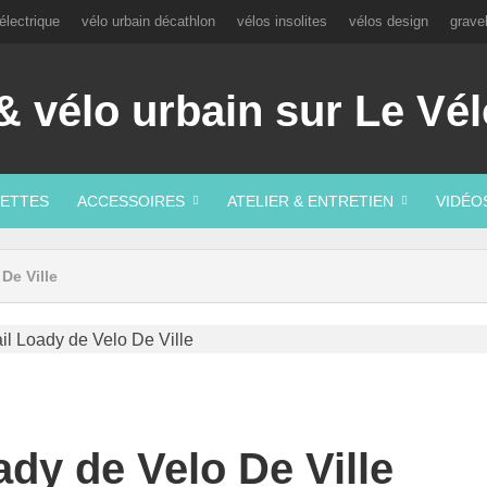
électrique
vélo urbain décathlon
vélos insolites
vélos design
grave
ETTES
ACCESSOIRES
ATELIER & ENTRETIEN
VIDÉO
De Ville
ady de Velo De Ville