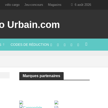
l
vélo cargo
Jeu-concours
Magasins
6 août 2026
S
CODES DE RÉDUCTION
Marques partenaires