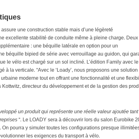
tiques
assure une construction stable mais d’une légèreté
ne excellente stabilité de conduite même à pleine charge. Deux
supplémentaire : une béquille latérale en option pour un
ne béquille bipied de série avec verrouillage au guidon, qui gara
e le vélo est chargé sur un sol incliné. L’édition Family avec le
gé à la verticale. “Avec le ‘Loady’, nous proposons une solution
rbaine moderne tout en offrant une fonctionnalité et une flexibil
Kottwitz, directeur du développement et de la gestion des prod
eloppé un produit qui représente une réelle valeur ajoutée tant
treprises
“. Le LOADY sera à découvrir lors du salon Eurobike 2
). On pourra y simuler toutes les configurations presque illimitées
olutionner les exigences du transport à vélo.