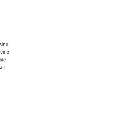
sine
 vélo
ité
sur