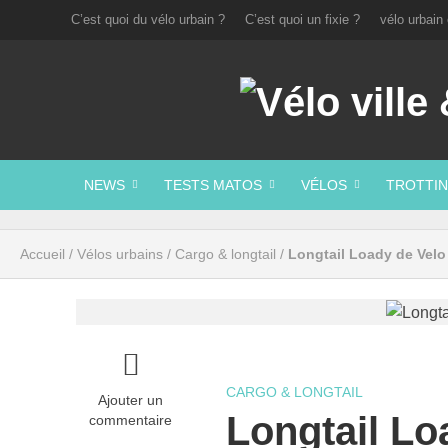
C’est quoi du vélo urbain ?
C’est quoi un fixie ?
vélo urbain 
NEWS
TESTS MATOS
VÉLOS
TROTTIN
Accueil
/
Vélos urbains
/
Cargo & longtail
/
Longtail Loady de Velo 
CARGO & LONGTAIL
Ajouter un
Longtail Lo
commentaire