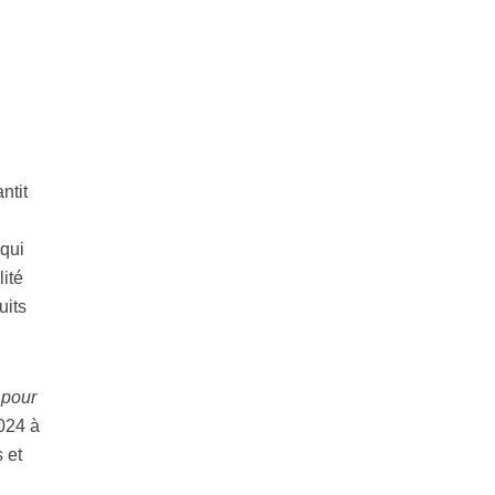
ntit
 qui
ité
uits
 pour
024 à
 et