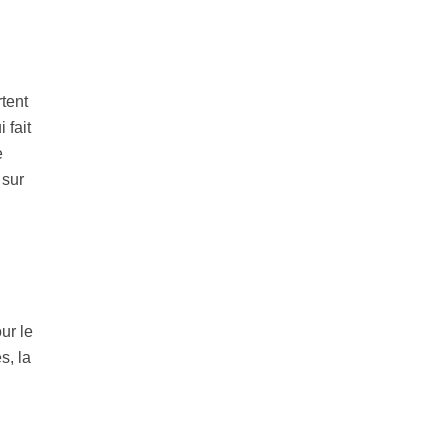
tent
 fait
e
 sur
ur le
s, la