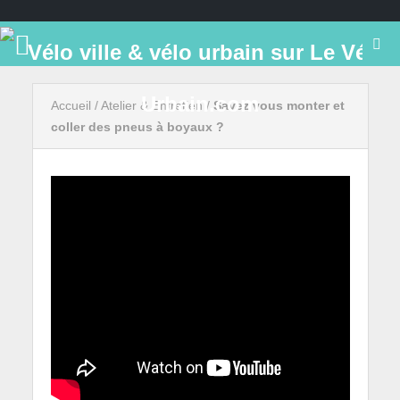
Accueil
/
Atelier & Entretien
/
Savez vous monter et
coller des pneus à boyaux ?