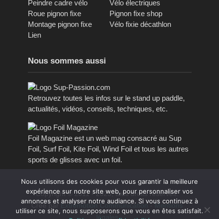
Peindre cadre vélo
Vélo électriques
Roue pignon fixe
Pignon fixe shop
Montage pignon fixe
Vélo fixie décathlon
Lien
Nous sommes aussi
Retrouvez toutes les infos sur le stand up paddle,
actualités, vidéos, conseils, techniques, etc.
Foil Magazine est un web mag consacré au Sup
Foil, Surf Foil, Kite Foil, Wind Foil et tous les autres
sports de glisses avec un foil.
Nous utilisons des cookies pour vous garantir la meilleure
expérience sur notre site web, pour personnaliser vos
Copyright © 2011 - 2023, tous droits réservés.
annonces et analyser notre audiance. Si vous continuez à
Créé par
Extremotion Communication
-
Mentions
utiliser ce site, nous supposerons que vous en êtes satisfait.
légales