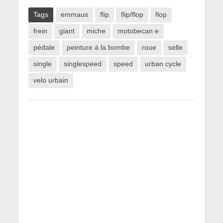
Tags
emmaus
flip
flip/flop
flop
frein
giant
miche
motobecan e
pédale
peinture à la bombe
roue
selle
single
singlespeed
speed
urban cycle
velo urbain