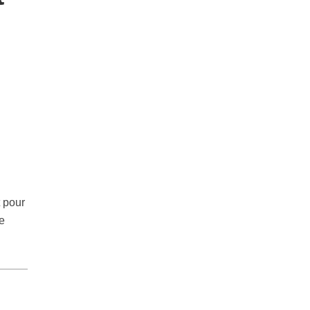
t pour
e