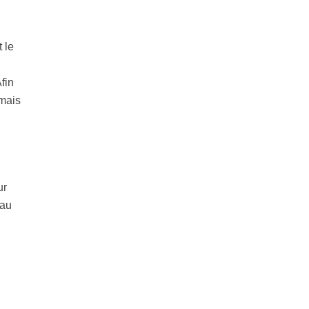
 le
fin
 mais
ur
eau