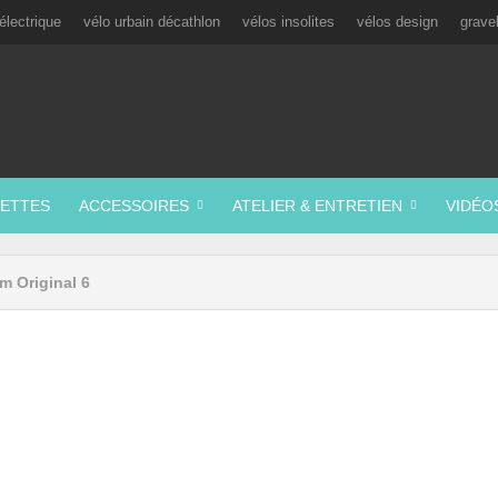
électrique
vélo urbain décathlon
vélos insolites
vélos design
grave
ETTES
ACCESSOIRES
ATELIER & ENTRETIEN
VIDÉO
m Original 6