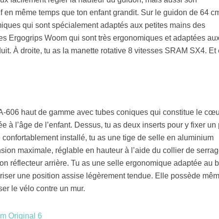
tif en même temps que ton enfant grandit. Sur le guidon de 64 cm
omiques qui sont spécialement adaptés aux petites mains des
ées Ergogrips Woom qui sont très ergonomiques et adaptées au
it. À droite, tu as la manette rotative 8 vitesses SRAM SX4. Et 
A-606 haut de gamme avec tubes coniques qui constitue le cœu
à l’âge de l’enfant. Dessus, tu as deux inserts pour y fixer un 
confortablement installé, tu as une tige de selle en aluminium
sion maximale, réglable en hauteur à l’aide du collier de serra
 ton réflecteur arrière. Tu as une selle ergonomique adaptée au 
oriser une position assise légèrement tendue. Elle possède mê
er le vélo contre un mur.