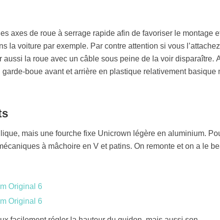
des axes de roue à serrage rapide afin de favoriser le montage et
s la voiture par exemple. Par contre attention si vous l’attachez
 aussi la roue avec un câble sous peine de la voir disparaître. A
un garde-boue avant et arrière en plastique relativement basique
ts
lique, mais une fourche fixe Unicrown légère en aluminium. Po
ns mécaniques à mâchoire en V et patins. On remonte et on a le b
ux facilement régler la hauteur du guidon, mais aussi son