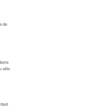
s de
 bons
u vélo
nfant