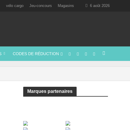
l
vélo cargo
Jeu-concours
Magasins
6 août 2026
S
CODES DE RÉDUCTION
Marques partenaires