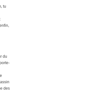
, tu
x
enfin,
r du
porte-
ge
bassin
me des