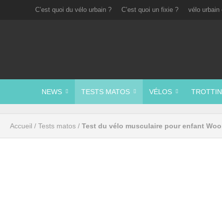
C’est quoi du vélo urbain ?
C’est quoi un fixie ?
vélo urbain 
NEWS
TESTS MATOS
VÉLOS
TROTTIN
Accueil
/
Tests matos
/
Test du vélo musculaire pour enfant Woo