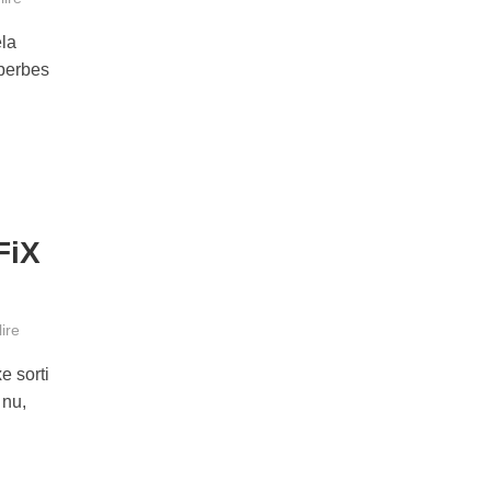
ela
uperbes
FiX
ire
e sorti
 nu,