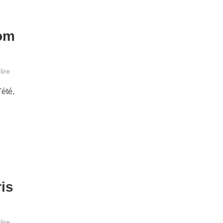
rom
lire
'été,
ris
lire