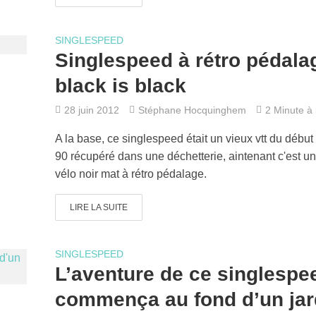
SINGLESPEED
Singlespeed à rétro pédala
black is black
28 juin 2012
Stéphane Hocquinghem
2 Minute à l
A la base, ce singlespeed était un vieux vtt du débu
90 récupéré dans une déchetterie, aintenant c'est u
vélo noir mat à rétro pédalage.
LIRE LA SUITE
SINGLESPEED
L’aventure de ce singlespe
commença au fond d’un jar