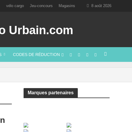
l
vélo cargo
Jeu-concours
Magasins
8 août 2026
S
CODES DE RÉDUCTION
Marques partenaires
on