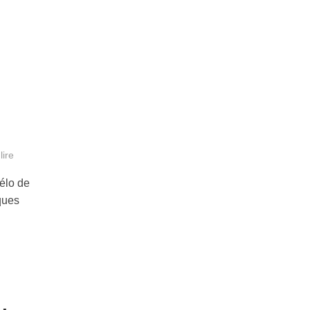
lire
élo de
lques