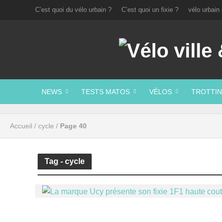
C’est quoi du vélo urbain ?
C’est quoi un fixie ?
vélo urbain 
NEWS
TESTS MATOS
VÉLOS
TROTTIN
Accueil
/
cycle
/
Page 40
Tag - cycle