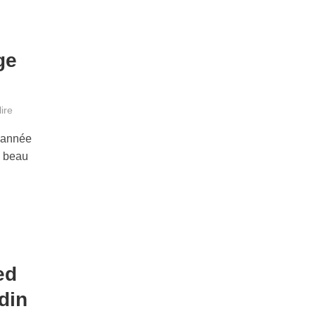
ge
ire
t année
n beau
ed
din