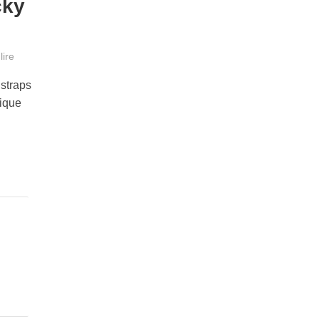
cky
lire
straps
tique