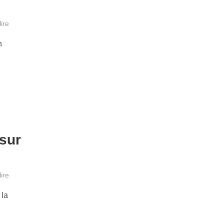
ire
n
 sur
ire
 la