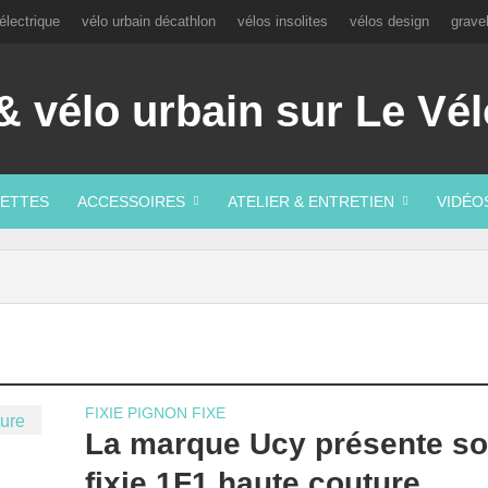
électrique
vélo urbain décathlon
vélos insolites
vélos design
grave
ETTES
ACCESSOIRES
ATELIER & ENTRETIEN
VIDÉO
FIXIE PIGNON FIXE
La marque Ucy présente s
fixie 1F1 haute couture