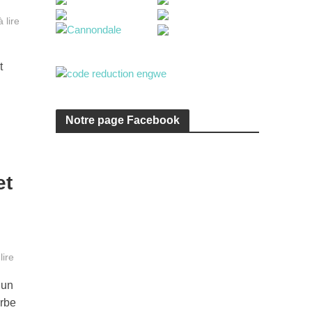
 lire
t
Notre page Facebook
et
lire
 un
erbe