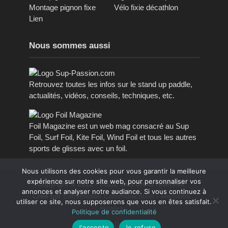
Montage pignon fixe
Vélo fixie décathlon
Lien
Nous sommes aussi
Retrouvez toutes les infos sur le stand up paddle,
actualités, vidéos, conseils, techniques, etc.
Foil Magazine est un web mag consacré au Sup
Foil, Surf Foil, Kite Foil, Wind Foil et tous les autres
sports de glisses avec un foil.
Nous utilisons des cookies pour vous garantir la meilleure
expérience sur notre site web, pour personnaliser vos
Copyright © 2011 - 2023, tous droits réservés.
annonces et analyser notre audiance. Si vous continuez à
Créé par
Extremotion Communication
-
Mentions
utiliser ce site, nous supposerons que vous en êtes satisfait.
légales
Politique de confidentialité
J'accepte
Je refuse