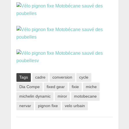
Tags
cadre
conversion
cycle
Dia Compe
fixed gear
fixie
miche
michelin dynamic
miror
motobecane
nervar
pignon fixe
velo urbain