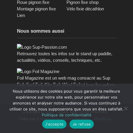
Roue pignon fixe
Pignon fixe shop
Montage pignon fixe
Vélo fixie décathlon
Lien
Nous sommes aussi
Retrouvez toutes les infos sur le stand up paddle,
actualités, vidéos, conseils, techniques, etc.
Foil Magazine est un web mag consacré au Sup
Foil, Surf Foil, Kite Foil, Wind Foil et tous les autres
sports de glisses avec un foil.
Nous utilisons des cookies pour vous garantir la meilleure
expérience sur notre site web, pour personnaliser vos
annonces et analyser notre audiance. Si vous continuez à
utiliser ce site, nous supposerons que vous en êtes satisfait.
Copyright © 2011 - 2023, tous droits réservés.
Politique de confidentialité
Créé par
Extremotion Communication
-
Mentions
J'accepte
Je refuse
légales